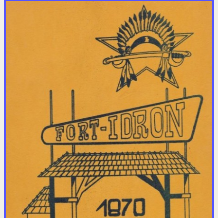
Agrès et tour d'Idron
La piste et le camp
Camp de Ger
Ephémérides Souge
Exercice N'DIAMBOUR II
Exercice Katcha Mayu
1er RCP PSO en stage
Musique 11° Division
Camp de Souge
Témoignages 1971
la FINUL 1980