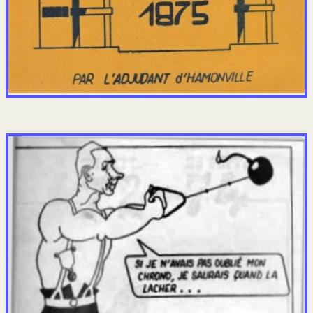
COMPAGNIES IDRON
Volontaires paras
Le BF au Cambodge
La 2 sur le caillou
La 3° au Gabon
La 3° à la Réunion
Poisson d’avril Noir 4
Gris à Mayotte 1983
En stage à l'ETAP
La CA à Bou Sfer
La section rasura