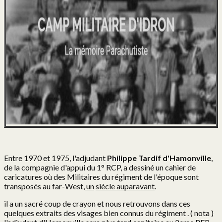
La neige et le feu
De Jebsheim à Avord
39/45 et 1° RCP
Avec Les Paras du 1°
Vosges & Alsace
Dien Bien Phu
L’escadron en Algérie
Entre 1970 et 1975, l'adjudant
Philippe Tardif d'Hamonville
,
La 3 en Indochine
de la compagnie d'appui du 1° RCP, a dessiné un cahier de
caricatures où des Militaires du régiment de l'époque sont
1er RCP en Indochine
transposés au far-West,
un
siècle auparavant
.
Algérie jumelles
il a un sacré coup de crayon et nous retrouvons dans ces
quelques extraits des visages bien connus du régiment . ( nota )
L'Algérie 1er RCP