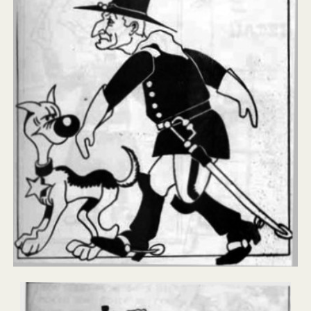
La Meilleur façon
Manuel et moniteur
Para neige d'antan
Goliath chien para
Saint Michel
La prière du para
LES BERETS ROUGES
LES NUMEROS DE BREVETS PARACHUTISTES MILITAIRES
Mouchoirs d’instruction
Les quilles du 1er RCP
Gaines individuelles