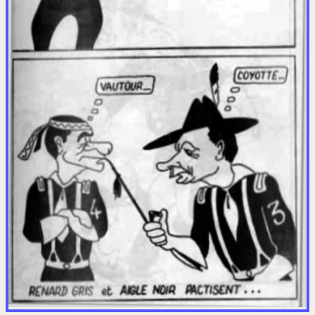
Les milans
Années 60 CQG
ORGANE MOBILISATEUR 18 RI
LES HOMMES
Drakkar
More Majorum
Requiem Parachute
Prière d'un Fanion
Caricatures
Juillet 1971
Chroniques Paloises