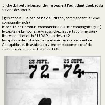
cliché du haut : le lanceur de marteau est l'
adjudant Caubet
du
service des sports.
Fanions 1er RCP
( gris et noir ) : le
capitaine de Fritsch
, commandant la 3eme
compagnie ( noir)
Fanions 9° RCP
le
capitaine Lamour
, commandant la 4eme compagnie ( gris )
le capitaine Lamour a servi aussi chez les verts comme sous-
Fanions 14° RCP
lieutenant chef de la S.U.RAP puis de vert 2.
le capitaine de Fritsch et le capitaine Lamour, venaient de
Fanions 18° RCP
Coëtquidan où ils avaient servi ensemble comme chef de
section instructeur au bataillon EOR.
Héritage/Symbolique
Héritage 1er RCP
18° RCP
Histo 18° RCP
Chefs de corps
Humour parachutiste
Humour 1er RCP