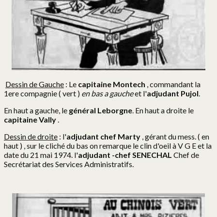
Dessin de Gauche
: Le
capitaine Montech
, commandant la
1ere compagnie ( vert )
en bas a gauche
et l'
adjudant Pujol
.
En haut a gauche, le
général Leborgne
. En haut a droite le
capitaine Vally
.
Dessin de droite
: l'
adjudant chef Marty
, gérant du mess. ( en
haut ) , sur le cliché du bas on remarque le clin d'oeil à V G E et la
date du 21 mai 1974. l'
adjudant -chef SENECHAL
Chef de
Secrétariat des Services Administratifs.