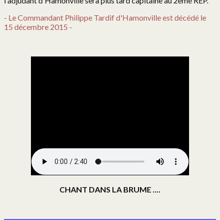
l'adjudant d'Hamonville sera plus tard capitaine au 2eme REP.
1er RCP Algérie
- Le Commandant Philippe Tardif d'Hamonville est décédé le
15 décembre 2015 -
Royal Auvergne AFN
18° RCP Algérie
Noir 1 en Algérie
1er RCP et le Putsch
Mort pour la France
IDRON LE CAMP
Camp du Hameau
Mémoire d’anciens
CHANT DANS LA BRUME ....
Nieuport
Moulins les Metz