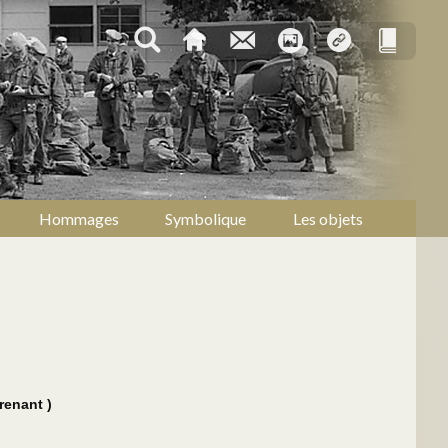
Hommages
Symbolique
Les objets
renant )