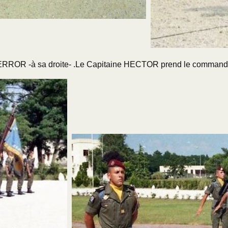
e SERROR -à sa droite- .Le Capitaine HECTOR prend le comman