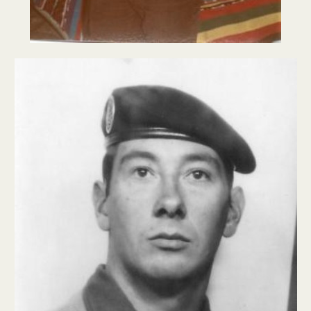
Fanions 1er RCP
Fanions 9° RCP
Fanions 14° RCP
Fanions 18° RCP
Héritage/Symbolique
Héritage 1er RCP
18° RCP
Histo 18° RCP
Chefs de corps
Humour parachutiste
Humour 1er RCP