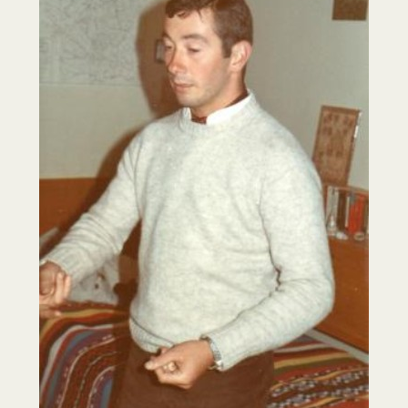
Les milans
Années 60 CQG
ORGANE MOBILISATEUR 18 RI
LES HOMMES
Drakkar
More Majorum
Requiem Parachute
Prière d'un Fanion
Caricatures
Juillet 1971
Chroniques Paloises