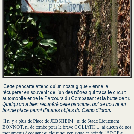
Cette pancarte attend qu'un nostalgique vienne la
récupérer en souvenir de l'un des nôtres qui traça le circuit
automobile entre le Parcours du Combattant et la butte de tir.
Quelqu'un a bien récupéré cette pancarte, qui se trouve en
bonne place parmi d'autres objets du Camp d'Idron.
Il n' y a plus de Place de JEBSHEIM , ni de Stade Lieutenant
BONNOT, ni de tombe pour le brave GOLIATH ....ni aucun de nos
monuments évoquant quelque souvenir que ce soit du 1° RCP au