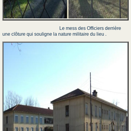
Agrès et tour d'Idron
La piste et le camp
Le mess des Officiers derrière
Camp de Ger
une clôture qui souligne la nature militaire du lieu .
Ephémérides Souge
Exercice N'DIAMBOUR II
Exercice Katcha Mayu
1er RCP PSO en stage
Musique 11° Division
Camp de Souge
Témoignages 1971
la FINUL 1980