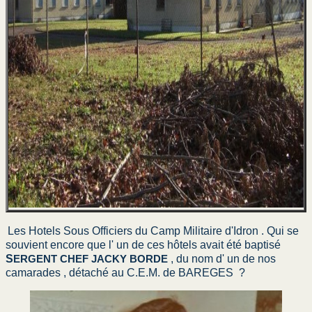
COMPAGNIES IDRON
Volontaires paras
Le BF au Cambodge
La 2 sur le caillou
La 3° au Gabon
La 3° à la Réunion
Poisson d’avril Noir 4
Gris à Mayotte 1983
Les Hotels Sous Officiers du Camp Militaire d'Idron .
Qui se
En stage à l'ETAP
souvient encore que l' un de ces hôtels avait été baptisé
S
ERGENT CHEF JACKY BORDE
, du nom d' un de nos
La CA à Bou Sfer
camarades , détaché au C.E.M. de BAREGES ?
La section rasura