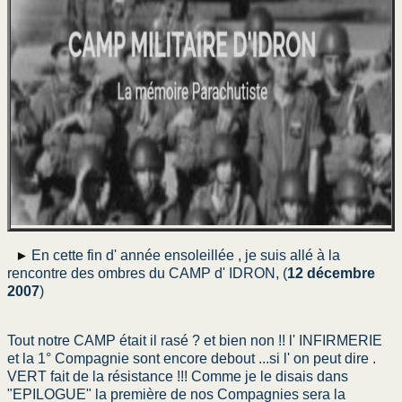
La neige et le feu
De Jebsheim à Avord
39/45 et 1° RCP
Avec Les Paras du 1°
Vosges & Alsace
Dien Bien Phu
L’escadron en Algérie
►
En cette fin d' année ensoleillée , je suis allé à la
rencontre des ombres du CAMP d' IDRON, (
12 décembre
La 3 en Indochine
2007
)
1er RCP en Indochine
Tout notre CAMP était il rasé ? et bien non !! l' INFIRMERIE
Algérie jumelles
et la 1° Compagnie sont encore debout ...si l' on peut dire .
VERT fait de la résistance !!! Comme je le disais dans
L'Algérie 1er RCP
"EPILOGUE" la première de nos Compagnies sera la