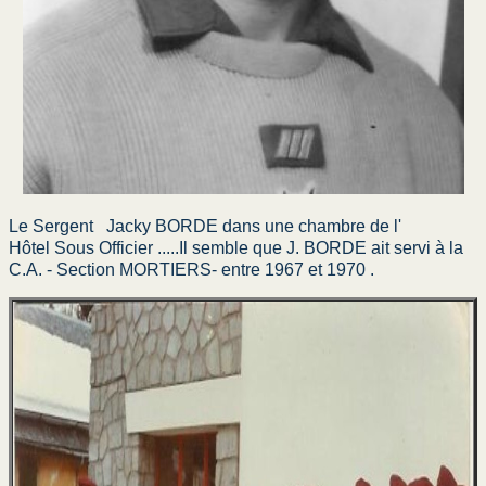
La Meilleur façon
Manuel et moniteur
Para neige d'antan
Goliath chien para
Saint Michel
Le Sergent Jacky BORDE dans une chambre de l'
La prière du para
Hôtel Sous Officier .....Il semble que J. BORDE ait servi à la
C.A. - Section MORTIERS- entre 1967 et 1970 .
LES BERETS ROUGES
LES NUMEROS DE BREVETS PARACHUTISTES MILITAIRES
Mouchoirs d’instruction
Les quilles du 1er RCP
Gaines individuelles