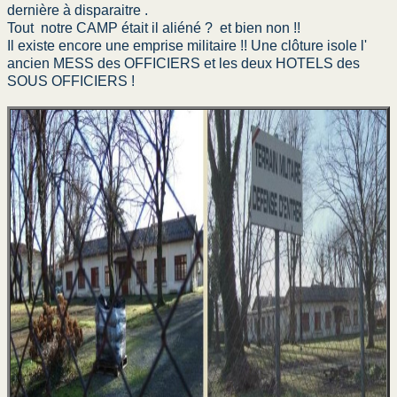
dernière à disparaitre .
1er RCP Algérie
Tout notre CAMP était il aliéné ? et bien non !!
Il existe encore une emprise militaire !! Une clôture isole l'
Royal Auvergne AFN
ancien MESS des OFFICIERS et les deux HOTELS des
SOUS OFFICIERS !
18° RCP Algérie
Noir 1 en Algérie
1er RCP et le Putsch
Mort pour la France
IDRON LE CAMP
Camp du Hameau
Mémoire d’anciens
Nieuport
Moulins les Metz