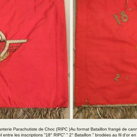
rachutiste de Choc (RIPC )Au format Bataillon frangé de cannetill
 entre les inscriptions "18° RIPC" " 2° Bataillon " brodées au fil d'or e