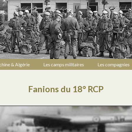
chine & Algérie
Les camps militaires
Les compagnies
Fanions du 18° RCP