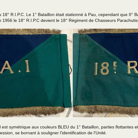
18° R.I.P.C. Le 1° Bataillon était stationné à Pau, cependant que II° Ba
 1956 le 18° R.I.P.C devient le 18° Régiment de Chasseurs Parachutis
 est symétrique aux couleurs BLEU du 1° Bataillon, parties flottantes 
sion, se bornant à souligner l'identification de l'Unité.