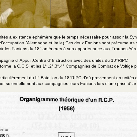
nités à existence éphémère que le temps nécessaire pour assoir la Sym
 d'occupation (Allemagne et Italie) Ces deux Fanions sont précurseurs 
ur voir les Fanions du 18° antérieurs à son appartenance aux Troupes
agnie d' Appui ,Centre d' Instruction avec des unités du 18°RIPC
C.C.S. et les 1° ,2°,3°,4° Compagnies de Combat de Voltige par si
us particulièrement du II° Bataillon du 18°RIPC d'où proviennent en unités
 solennellement aux compagnies leurs Fanions lors d'une prise d' ar