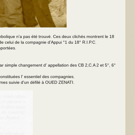
bolique n'a pas été trouvé. Ces deux clichés montrent le 18
de celui de la compagnie d'Appui °1 du 18° R.I.P.C.
 Aéroportées.
mple changement d' appellation des CB 2,C.A 2 et 5°, 6°
 constituées l' essentiel des compagnies.
mes suivie d'un défilé à OUED ZENATI.