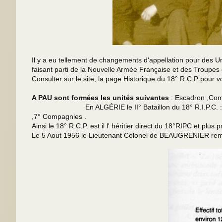
Il y a eu tellement de changements d'appellation pour des U
faisant parti de la Nouvelle Armée Française et des Troupes
Consulter sur le site, la page Historique du 18° R.C.P po
A PAU sont formées les unités suivantes
: Escadron ,Comp
En ALGÉRIE le II° Bataillon du 18° R.I.P.C. :forme la 
,7° Compagnies .
Ainsi le 18° R.C.P. est il l' héritier direct du 18°RIPC et pl
Le 5 Aout 1956 le Lieutenant Colonel de BEAUGRENIER remet