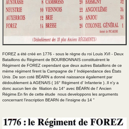
Fanions 1er RCP
Fanions 9° RCP
Fanions 14° RCP
Fanions 18° RCP
FOREZ a été créé en 1776 - sous le règne du roi Louis XVI - Deux
Bataillons du Régiment de BOURBONNAIS constituèrent le
Héritage/Symbolique
Régiment de FOREZ cependant que deux autres Bataillons de ce
Héritage 1er RCP
mème régiment firent la Campagne de l' Indépendance des États
Unis .De son coté BÉARN a donné naissance également par
18° RCP
dédoublement à AGENAIS ( 16° Régiment d' Infanterie )..Il n'y a
donc aucun lien de filiation du 14° avec BÉARN de l' Ancien
Histo 18° RCP
Régime.En fin de cette étude nous developpons les arguments
concernant l'inscription BEARN de l'insigne du 14 "
Chefs de corps
Humour parachutiste
Humour 1er RCP