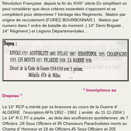
Révolution Française depuis la fin du XVIII° siècle.En simplifiant on
peut considèrer que deux critères essentiels s'opposent et se
COMPAGNIES IDRON
complètent pour déterminer l' héritage des Régiments : filiation par
origine de recrutement (FOREZ-BOURBONNAIS ) filiation par
Volontaires paras
numero dans l' ordre de bataille du moment .( 14° Demi Brigade ,
14° Régiment ) et Légions Départementales ...
Le BF au Cambodge
La 2 sur le caillou
La 3° au Gabon
La 3° à la Réunion
Poisson d’avril Noir 4
Gris à Mayotte 1983
" Inscriptions au
Drapeau "
En stage à l'ETAP
Le 14° RCP a mérité par sa bravoure au cours de la Guerre d'
La CA à Bou Sfer
ALGERIE l'inscription AFN 1952 - 1962 ( arrèté du 11-11-2004 )
Le 14° R.C.P.l' a payée , au dela des souffrances quotidiennes ,de 7
La section rasura
Officiers ,18 Sous Officiers et 95 Chasseurs Parachutistes morts au
Champ d' Honneur et 18 de Officiers,45 Sous Officiers et 205