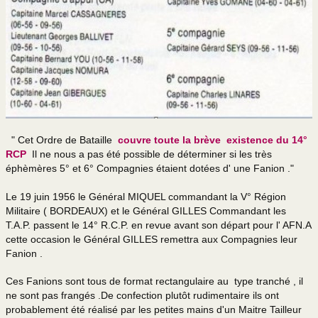
" Cet Ordre de Bataille
couvre toute la brève existence du 14°
RCP
Il ne nous a pas été possible de déterminer si les très
éphèmères 5° et 6° Compagnies étaient dotées d' une Fanion ."
Le 19 juin 1956 le Général MIQUEL commandant la V° Région
Militaire ( BORDEAUX) et le Général GILLES Commandant les
T.A.P. passent le 14° R.C.P. en revue avant son départ pour l' AFN.A
cette occasion le Général GILLES remettra aux Compagnies leur
Fanion .
Ces Fanions sont tous de format rectangulaire au type tranché , il
ne sont pas frangés .De confection plutôt rudimentaire ils ont
probablement été réalisé par les petites mains d'un Maitre Tailleur