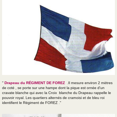
La Meilleur façon
Manuel et moniteur
Para neige d'antan
Goliath chien para
Saint Michel
La prière du para
LES BERETS ROUGES
"
Drapeau du RÉGIMENT DE FOREZ
.Il mesure environ 2 mètres
LES NUMEROS DE BREVETS PARACHUTISTES MILITAIRES
de coté , se porte sur une hampe dont la pique est ornée d'un
cravate blanche qui avec la Croix blanche du Drapeau rappelle le
Mouchoirs d’instruction
pouvoir royal. Les quartiers alternés de cramoisi et de bleu roi
identifient le Régiment de FOREZ ."
Les quilles du 1er RCP
Gaines individuelles