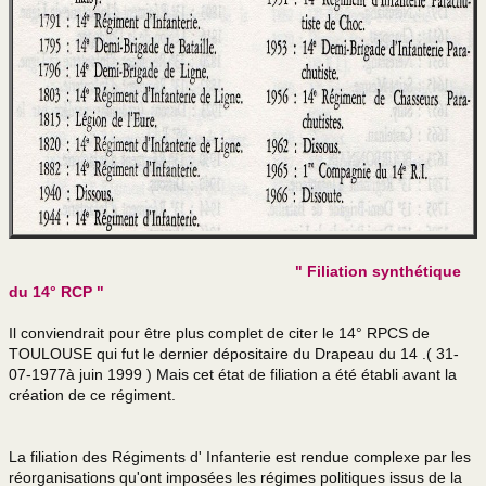
Agrès et tour d'Idron
La piste et le camp
Camp de Ger
Ephémérides Souge
Exercice N'DIAMBOUR II
Exercice Katcha Mayu
" Filiation synthétique
1er RCP PSO en stage
du 14° RCP "
Musique 11° Division
Il conviendrait pour être plus complet de citer le 14° RPCS de
TOULOUSE qui fut le dernier dépositaire du Drapeau du 14 .( 31-
Camp de Souge
07-1977à juin 1999 ) Mais cet état de filiation a été établi avant la
création de ce régiment.
Témoignages 1971
la FINUL 1980
La filiation des Régiments d' Infanterie est rendue complexe par les
réorganisations qu'ont imposées les régimes politiques issus de la