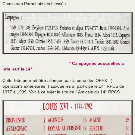
Les milans
Chasseurs Parachutistes blessés .
Années 60 CQG
ORGANE MOBILISATEUR 18 RI
LES HOMMES
Drakkar
" Campagnes auxquelles a
pris part le 14° "
More Majorum
Cette liste pourrait être allongée par la série des OPEX (
Requiem Parachute
opérations exterieures ) auxquelles a participé le 14° RPCS de
1977 à 1999. Voir à ce sujet le site de l' Amicale du 14° RPCS .
Prière d'un Fanion
Caricatures
Juillet 1971
Chroniques Paloises